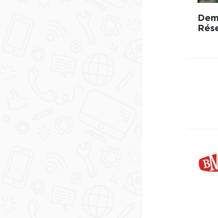
Dema
Rés