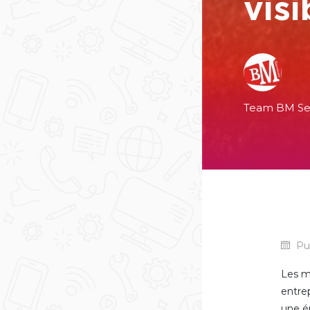
visi
Team BM Se
Pub
Les m
entrep
une é