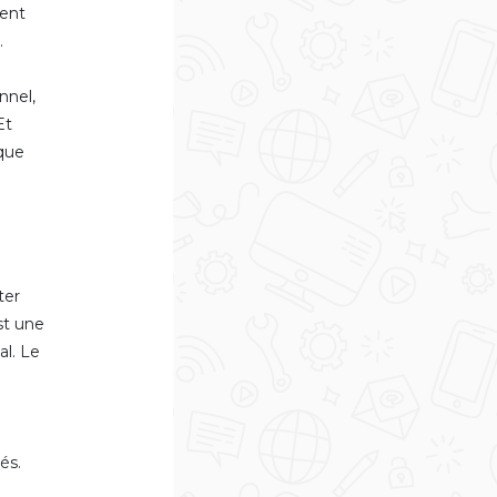
ient
.
nnel,
Et
 que
ter
st une
al. Le
és.