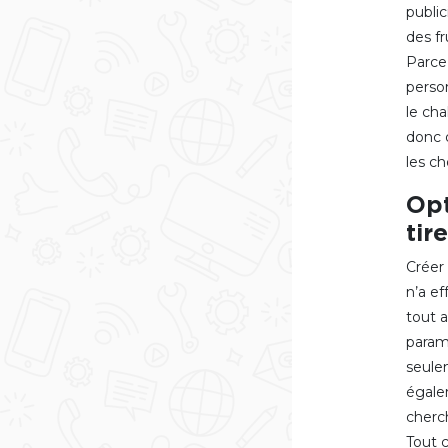
publi
des fr
Parce 
person
le cha
donc d
les ch
Opt
tir
Créer
n’a ef
tout a
param
seule
égale
cherch
Tout 