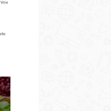
’être
elle