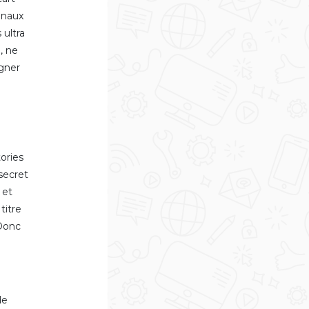
ionaux
 ultra
, ne
agner
ories
secret
 et
titre
 Donc
de