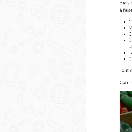
mais 
à l’ai
C
M
C
E
c
F
E
Tout 
Comme