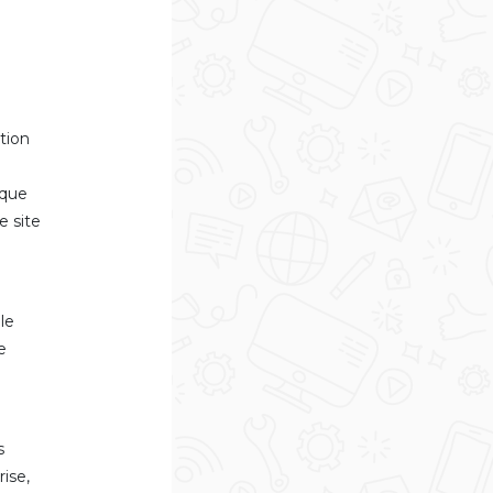
tion
 que
e site
a
le
e
s
rise,