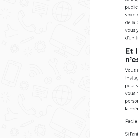
public
voire 
de la
vous 
d’un t
Et 
n’e
Vous 
Insta
pour 
vous m
person
la mêm
Facile
Si l’a