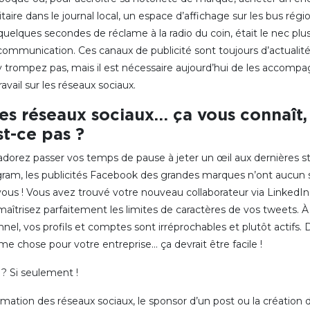
itaire dans le journal local, un espace d’affichage sur les bus rég
quelques secondes de réclame à la radio du coin, était le nec plus
 communication. Ces canaux de publicité sont toujours d’actualité
y trompez pas, mais il est nécessaire aujourd’hui de les accomp
ravail sur les réseaux sociaux.
les réseaux sociaux… ça vous connaît,
st-ce pas ?
adorez passer vos temps de pause à jeter un œil aux dernières st
gram, les publicités Facebook des grandes marques n’ont aucun 
vous ! Vous avez trouvé votre nouveau collaborateur via LinkedIn
aîtrisez parfaitement les limites de caractères de vos tweets. À 
nel, vos profils et comptes sont irréprochables et plutôt actifs.
e chose pour votre entreprise… ça devrait être facile !
 ? Si seulement !
nimation des réseaux sociaux, le sponsor d’un post ou la création 