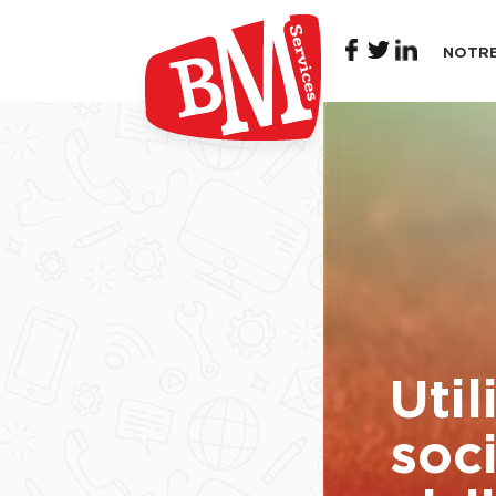
NOTRE
Util
soc