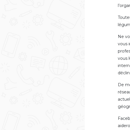
l’orga
Toute
légum
Ne vo
vous 
profes
vous l
inter
décli
De mê
réseau
actue
géogr
Faceb
aidero