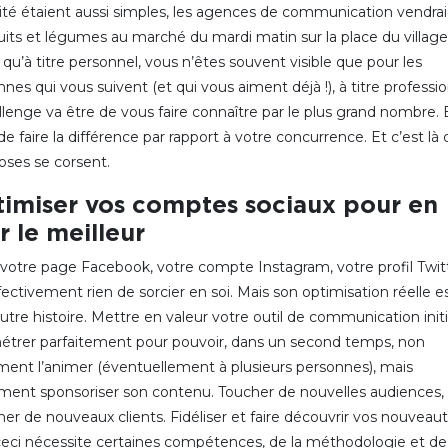
cité étaient aussi simples, les agences de communication vendra
uits et légumes au marché du mardi matin sur la place du village
qu’à titre personnel, vous n’êtes souvent visible que pour les
nes qui vous suivent (et qui vous aiment déjà !), à titre professio
llenge va être de vous faire connaître par le plus grand nombre. 
e faire la différence par rapport à votre concurrence. Et c’est là
oses se corsent.
imiser vos comptes sociaux pour en
er le meilleur
 votre page Facebook, votre compte Instagram, votre profil Twit
fectivement rien de sorcier en soi. Mais son optimisation réelle e
utre histoire. Mettre en valeur votre outil de communication initi
étrer parfaitement pour pouvoir, dans un second temps, non
ment l’animer (éventuellement à plusieurs personnes), mais
ment sponsoriser son contenu. Toucher de nouvelles audiences,
er de nouveaux clients. Fidéliser et faire découvrir vos nouveaut
ceci nécessite certaines compétences, de la méthodologie et de