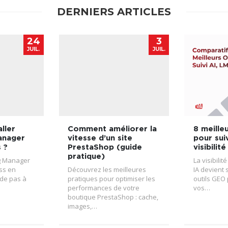
DERNIERS ARTICLES
24
3
JUIL.
JUIL.
ller
Comment améliorer la
8 meille
anager
vitesse d’un site
pour sui
 ?
PrestaShop (guide
visibilit
pratique)
g Manager
La visibili
ss en
Découvrez les meilleures
IA devient 
ide pas à
pratiques pour optimiser les
outils GEO
performances de votre
vos…
boutique PrestaShop : cache,
images,…