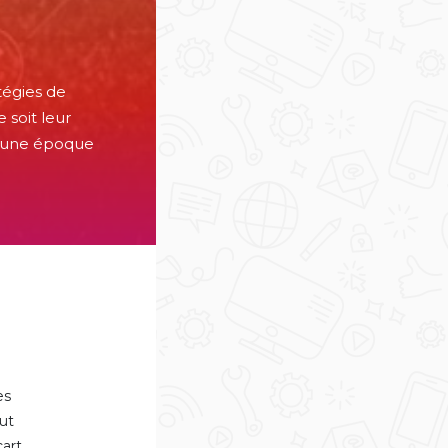
tégies de
 soit leur
ut une époque
es
fut
cart